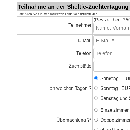
Teilnahme an der Sheltie-Züchtertagung 
Bitte füllen Sie alle mit * markierten Felder aus (Pflichtfelder).
(Restzeichen:
25
Teilnehmer
E-Mail
Telefon
Zuchtstätte
Samstag - EU
an welchen Tagen ?
Sonntag - EU
Samstag und 
Einzelzimmer 
Übernachtung ?
*
Doppelzimmer
ohne Übernac